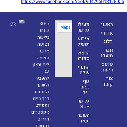
https://www.facebook.com/reel/904295018128956
כ-30
ראשי
פעילויות
גלישה
שנות
אודות
גלישה
אירועים
בלוג
ופעילויות
רצופה,
חבר
אהבה
הרצאות
מועדון
עצומה
ספורט
טופס
לים ורצון
החנות
רישום
עז
שלנו
צור
להעביר
גוף ·
קשר
ולשתף
נפש
ולהתוות
· ים
דרך חיים
גלישת
וספורט
SUP
אקסטרים
השכרות
מרהיב
ושירותים
נפגשים,