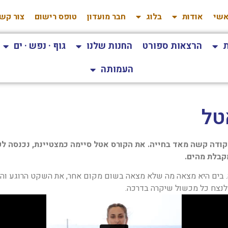
שי
אודות
בלוג
חבר מועדון
טופס רישום
צור קש
ת
הרצאות ספורט
החנות שלנו
גוף · נפש · ים
העמותה
טל
נקודה קשה מאד בחייה. את הקורס אטל סיימה כמצטיינת, נכנסה לק
קבלת מהים.
. בים היא מצאה מה שלא מצאה בשום מקום אחר, את השקט הרוגע והש
לנצח כל מכשול שיקרה בדרכה.