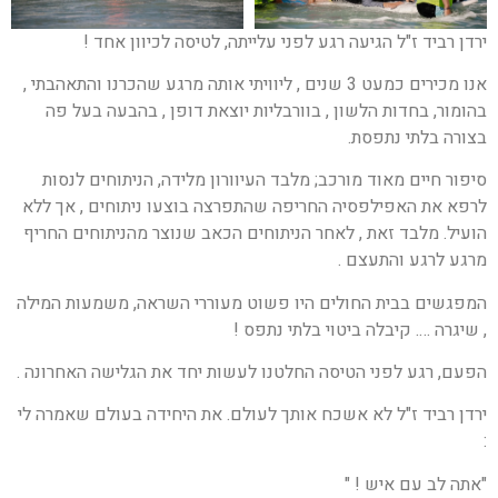
ירדן רביד ז"ל הגיעה רגע לפני עלייתה, לטיסה לכיוון אחד !
אנו מכירים כמעט 3 שנים , ליוויתי אותה מרגע שהכרנו והתאהבתי ,
בהומור, בחדות הלשון , בוורבליות יוצאת דופן , בהבעה בעל פה
בצורה בלתי נתפסת.
סיפור חיים מאוד מורכב; מלבד העיוורון מלידה, הניתוחים לנסות
לרפא את האפילפסיה החריפה שהתפרצה בוצעו ניתוחים , אך ללא
הועיל. מלבד זאת , לאחר הניתוחים הכאב שנוצר מהניתוחים החריף
מרגע לרגע והתעצם .
המפגשים בבית החולים היו פשוט מעוררי השראה, משמעות המילה
, שיגרה …. קיבלה ביטוי בלתי נתפס !
הפעם, רגע לפני הטיסה החלטנו לעשות יחד את הגלישה האחרונה .
ירדן רביד ז"ל לא אשכח אותך לעולם. את היחידה בעולם שאמרה לי
:
"אתה לב עם איש ! "