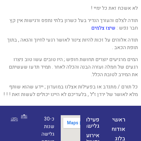
לא אשכח זאת כל ימיי !
תודה לצלם והעורך הנדיר בעל כשרון בלתי נתפס ורגישות אין קץ
חבר נפש :
שיצו צלמים
תודה אלוהים על זכות להיות צינור לאושר רגעי לחיוך והנאה , בתוך
תופת הכאב .
המים מרגיעים יוצרים תחושת חופש ; היו טובים עשו טוב ניצרו
רגעים של חמלה ועזרה הבנה והכלה לאחר . תמיד תדעו שעשיתם
את המירב לטובת הכלל.
כל תורם / מתנדב או בפעילות אצלנו במועדון ; יידע שהוא שותף
מלא לאושר של ירדן ז"ל , בלעדיכם לא היינו יכולים לעשות זאת ! ! !
כ-30
ראשי
פעילויות
גלישה
שנות
אודות
גלישה
אירועים
בלוג