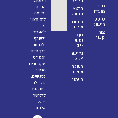
ופעילויות
רצופה,
חבר
אהבה
הרצאות
מועדון
עצומה
ספורט
טופס
לים ורצון
החנות
רישום
עז
שלנו
צור
להעביר
גוף ·
קשר
ולשתף
נפש
ולהתוות
· ים
דרך חיים
גלישת
וספורט
SUP
אקסטרים
השכרות
מרהיב
ושירותים
נפגשים,
העמותה
נולד לו
בית ספר
לגלישה
– גל
אלמוג