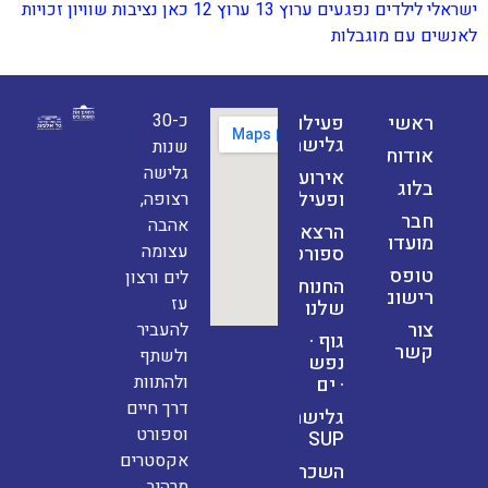
ישראלי לילדים נפגעים
ערוץ 13
ערוץ 12
כאן
נציבות שוויון זכויות
לאנשים עם מוגבלות
כ-30
ראשי
פעילויות
גלישה
שנות
אודות
גלישה
אירועים
בלוג
ופעילויות
רצופה,
חבר
אהבה
הרצאות
מועדון
עצומה
ספורט
טופס
לים ורצון
החנות
רישום
עז
שלנו
צור
להעביר
גוף ·
קשר
ולשתף
נפש
ולהתוות
· ים
דרך חיים
גלישת
וספורט
SUP
אקסטרים
השכרות
מרהיב