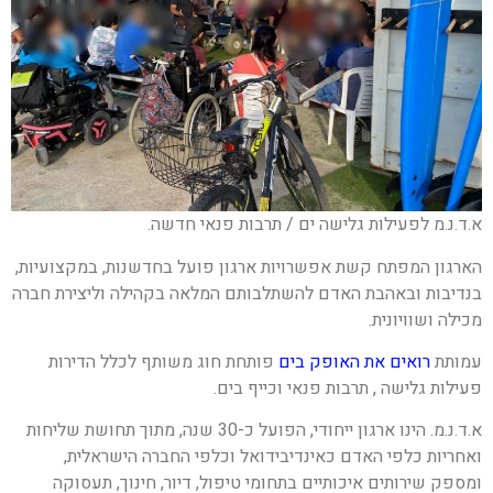
א.ד.נ.מ לפעילות גלישה ים / תרבות פנאי חדשה.
הארגון המפתח קשת אפשרויות ארגון פועל בחדשנות, במקצועיות,
בנדיבות ובאהבת האדם להשתלבותם המלאה בקהילה וליצירת חברה
מכילה ושוויונית.
עמותת
רואים את האופק בים
פותחת חוג משותף לכלל הדירות
פעילות גלישה , תרבות פנאי וכייף בים.
א.ד.נ.מ. הינו ארגון ייחודי, הפועל כ-30 שנה, מתוך תחושת שליחות
ואחריות כלפי האדם כאינדיבידואל וכלפי החברה הישראלית,
ומספק שירותים איכותיים בתחומי טיפול, דיור, חינוך, תעסוקה