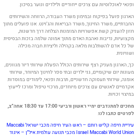
ופנאי לאוכלוסיות עם צרכים ייחודיים ולילדים ונוער בסיכון.
הארגון פועל בפיקוח ובמימון משרד העבודה, הרווחה והשירותים
החברתיים, משרד החינוך, משרד הבריאות והג’וינט. אנו פועלים מתוך
חזון להעניק קשת אפשרויות המזמנות הצלחה דרך חדשנות,
מקצועיות, נדיבות ואהבת האדם מתוך אמונה שלמה בזכות הבסיסית
של כל אדם להשתלבות מלאה בקהילה וליצירת חברה מכילה
ושוויונית.
כך, הארגון מעניק רצף שירותים הכולל הפעלת שירותי דיור מגוונים,
מעונות יום שיקומיים, גני ילדים ובתי ספר לחינוך המיוחד, שירותי
אומנה, שירותי תעסוקה חדשניים, תרבות ופנאי, לימודים במוסדות
אקדמיים לאנשים עם צרכים מיוחדים, מרכזי טיפול ומרכז לייעוץ
במיצוי זכויות.
מחכים למתנדבים ימיי ראשון ורביעי 17:00 עד 18:30 אחה"צ,
לפרטים כתבו לנו
.
עיריית חיפה
קליש רותם – ראש העיר חיפה
מכבי ישראל Maccabi
Maccabi World Union מכבי תנועה עולמית
Israel
איל"ן – איגוד